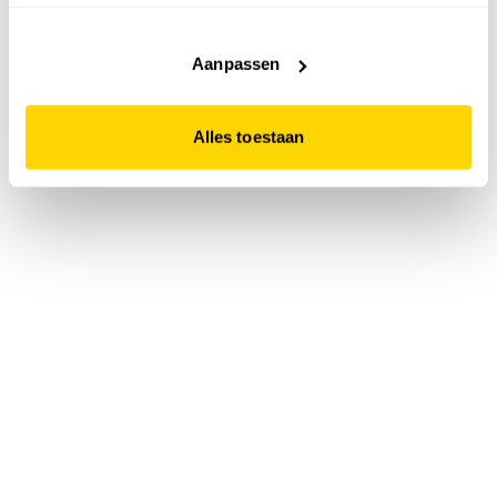
accepteert. Dit doe je door op "Alles toestaan" te klikken.
Liever geen cookies? Hou er dan rekening mee dat de
website niet optimaal functioneert.
Aanpassen
Alles toestaan