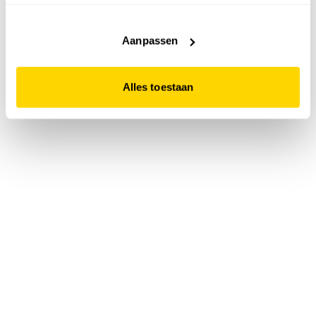
accepteert. Dit doe je door op "Alles toestaan" te klikken.
Liever geen cookies? Hou er dan rekening mee dat de
website niet optimaal functioneert.
Aanpassen
Alles toestaan