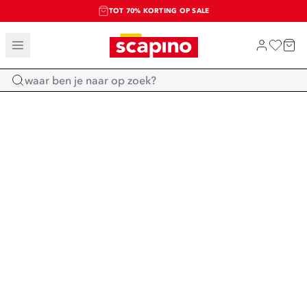
TOT 70% KORTING OP SALE
SALE: LAATSTE KANS!
SHOP NIEUW
Home