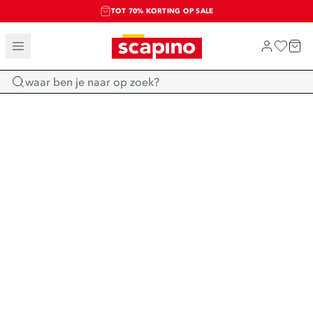
TOT 70% KORTING OP SALE
SALE: LAATSTE KANS!
SHOP NIEUW
Home