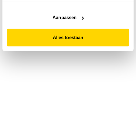
accepteert. Dit doe je door op "Alles toestaan" te klikken.
Liever geen cookies? Hou er dan rekening mee dat de
website niet optimaal functioneert.
Aanpassen
Alles toestaan