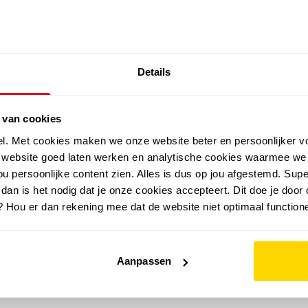
SALE: LAATSTE KANS!
Details
outdoor
zomer
merken
folder
sale
 van cookies
el. Met cookies maken we onze website beter en persoonlijker v
e website goed laten werken en analytische cookies waarmee we
u persoonlijke content zien. Alles is dus op jou afgestemd. Supe
 dan is het nodig dat je onze cookies accepteert. Dit doe je door 
? Hou er dan rekening mee dat de website niet optimaal functione
Aanpassen