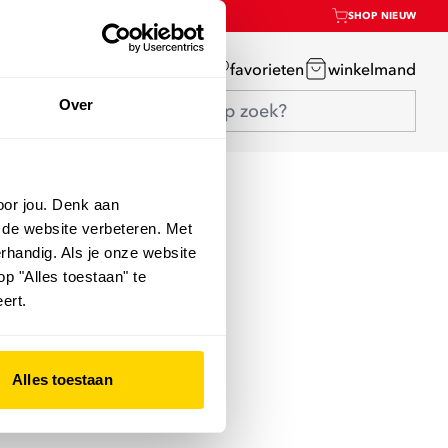
SHOP NIEUW
mijn account
favorieten
winkelmand
Over
oor jou. Denk aan
 de website verbeteren. Met
rhandig. Als je onze website
op "Alles toestaan" te
ert.
Alles toestaan