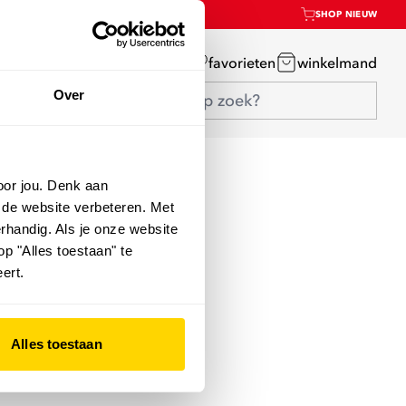
SHOP NIEUW
mijn account
favorieten
winkelmand
Over
oor jou. Denk aan
 de website verbeteren. Met
rhandig. Als je onze website
op "Alles toestaan" te
ert.
Alles toestaan