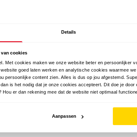
SALE: LAATSTE KANS!
Details
outdoor
zomer
merken
folder
sale
 van cookies
el. Met cookies maken we onze website beter en persoonlijker v
e website goed laten werken en analytische cookies waarmee we
u persoonlijke content zien. Alles is dus op jou afgestemd. Supe
 dan is het nodig dat je onze cookies accepteert. Dit doe je door 
? Hou er dan rekening mee dat de website niet optimaal functione
Aanpassen