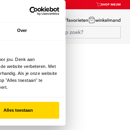
SHOP NIEUW
mijn account
favorieten
winkelmand
Over
oor jou. Denk aan
 de website verbeteren. Met
rhandig. Als je onze website
op "Alles toestaan" te
ert.
Alles toestaan