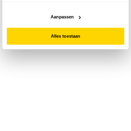
accepteert. Dit doe je door op "Alles toestaan" te klikken.
Liever geen cookies? Hou er dan rekening mee dat de
website niet optimaal functioneert.
Aanpassen
Alles toestaan