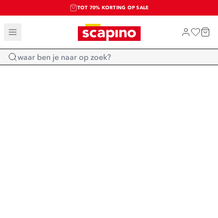
TOT 70% KORTING OP SALE
SALE: LAATSTE KANS!
SHOP NIEUW
Home