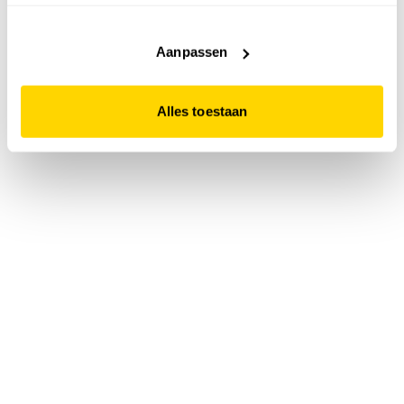
accepteert. Dit doe je door op "Alles toestaan" te klikken.
Liever geen cookies? Hou er dan rekening mee dat de
website niet optimaal functioneert.
Aanpassen
Alles toestaan