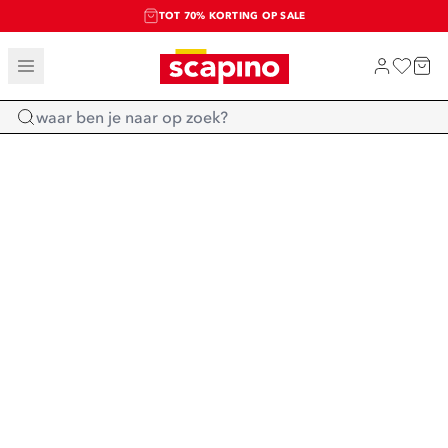
TOT 70% KORTING OP SALE
SALE: LAATSTE KANS!
SHOP NIEUW
Home