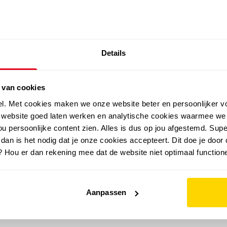
SALE: LAATSTE KANS!
Details
outdoor
zomer
merken
folder
sale
 van cookies
el. Met cookies maken we onze website beter en persoonlijker v
e website goed laten werken en analytische cookies waarmee we
u persoonlijke content zien. Alles is dus op jou afgestemd. Supe
 dan is het nodig dat je onze cookies accepteert. Dit doe je door 
? Hou er dan rekening mee dat de website niet optimaal functione
Aanpassen