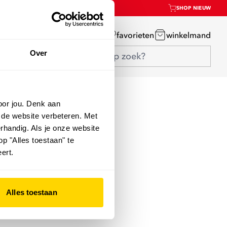
SHOP NIEUW
mijn account
favorieten
winkelmand
Over
oor jou. Denk aan
 de website verbeteren. Met
rhandig. Als je onze website
op "Alles toestaan" te
ert.
Alles toestaan