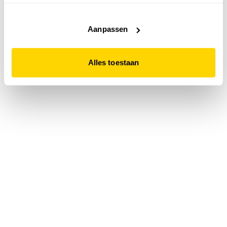
accepteert. Dit doe je door op "Alles toestaan" te klikken.
Liever geen cookies? Hou er dan rekening mee dat de
website niet optimaal functioneert.
Aanpassen
Alles toestaan