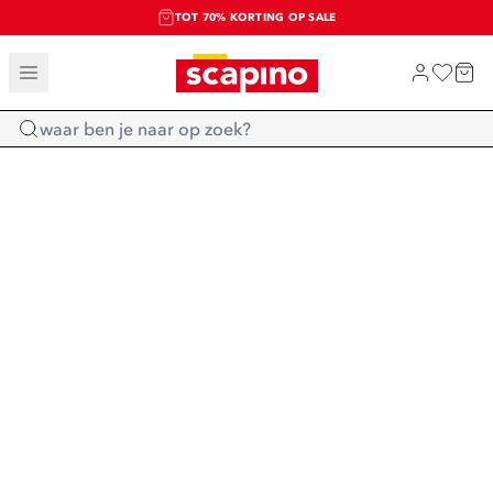
TOT 70% KORTING OP SALE
SALE: LAATSTE KANS!
SHOP NIEUW
Home