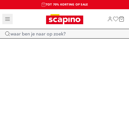
TOT 70% KORTING OP SALE
SALE: LAATSTE KANS!
SHOP NIEUW
Home