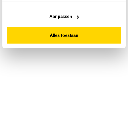
accepteert. Dit doe je door op "Alles toestaan" te klikken.
Liever geen cookies? Hou er dan rekening mee dat de
website niet optimaal functioneert.
Aanpassen
Alles toestaan