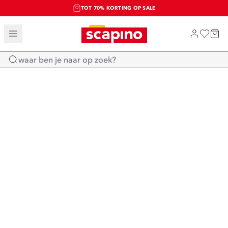
TOT 70% KORTING OP SALE
SALE: LAATSTE KANS!
SHOP NIEUW
Home