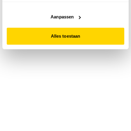
accepteert. Dit doe je door op "Alles toestaan" te klikken.
Liever geen cookies? Hou er dan rekening mee dat de
website niet optimaal functioneert.
Aanpassen
Alles toestaan