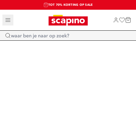
TOT 70% KORTING OP SALE
SALE: LAATSTE KANS!
SHOP NIEUW
Home