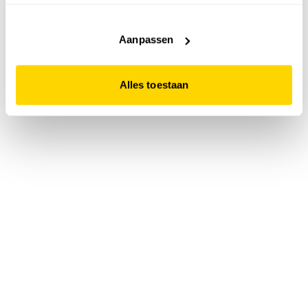
accepteert. Dit doe je door op "Alles toestaan" te klikken.
Liever geen cookies? Hou er dan rekening mee dat de
website niet optimaal functioneert.
Aanpassen
Alles toestaan