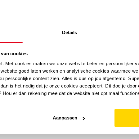
SALE: LAATSTE KANS!
Details
outdoor
zomer
merken
folder
sale
 van cookies
el. Met cookies maken we onze website beter en persoonlijker v
e website goed laten werken en analytische cookies waarmee we
u persoonlijke content zien. Alles is dus op jou afgestemd. Supe
 dan is het nodig dat je onze cookies accepteert. Dit doe je door 
? Hou er dan rekening mee dat de website niet optimaal functione
Aanpassen