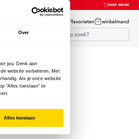
SHOP NIEUW
mijn account
favorieten
winkelmand
Over
oor jou. Denk aan
 de website verbeteren. Met
rhandig. Als je onze website
op "Alles toestaan" te
ert.
Alles toestaan