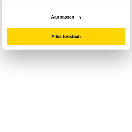
accepteert. Dit doe je door op "Alles toestaan" te klikken.
Liever geen cookies? Hou er dan rekening mee dat de
website niet optimaal functioneert.
Aanpassen
Alles toestaan