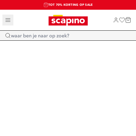
TOT 70% KORTING OP SALE
SALE: LAATSTE KANS!
SHOP NIEUW
Home