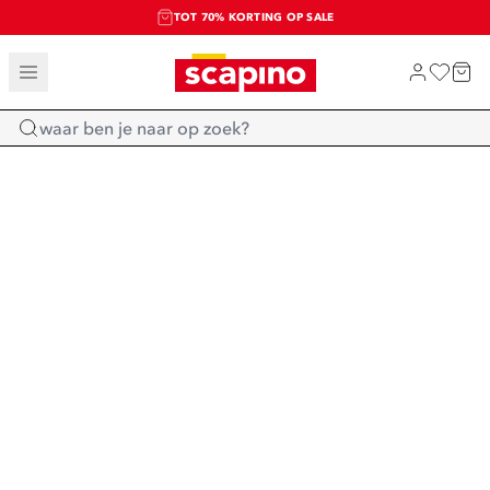
TOT 70% KORTING OP SALE
SALE: LAATSTE KANS!
SHOP NIEUW
Home