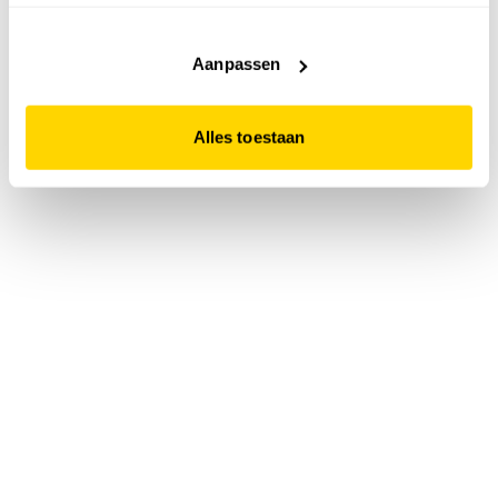
accepteert. Dit doe je door op "Alles toestaan" te klikken.
Liever geen cookies? Hou er dan rekening mee dat de
website niet optimaal functioneert.
Aanpassen
Alles toestaan