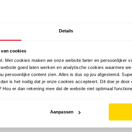
SALE: LAATSTE KANS!
Details
outdoor
zomer
merken
folder
sale
 van cookies
el. Met cookies maken we onze website beter en persoonlijker v
e website goed laten werken en analytische cookies waarmee we
u persoonlijke content zien. Alles is dus op jou afgestemd. Supe
 dan is het nodig dat je onze cookies accepteert. Dit doe je door 
? Hou er dan rekening mee dat de website niet optimaal functione
Aanpassen