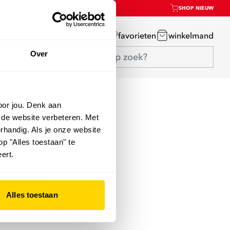
SHOP NIEUW
mijn account
favorieten
winkelmand
Over
oor jou. Denk aan
 de website verbeteren. Met
rhandig. Als je onze website
op "Alles toestaan" te
ert.
Alles toestaan