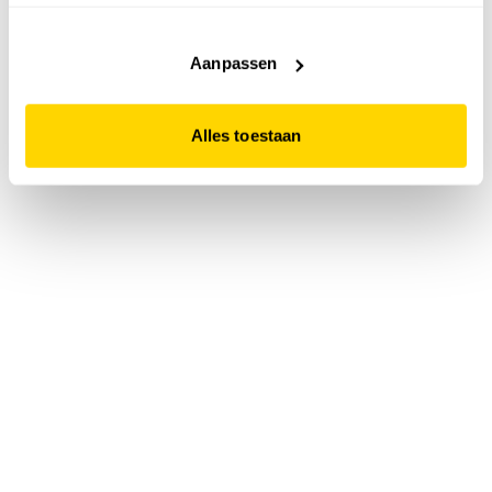
accepteert. Dit doe je door op "Alles toestaan" te klikken.
Liever geen cookies? Hou er dan rekening mee dat de
website niet optimaal functioneert.
Aanpassen
Alles toestaan