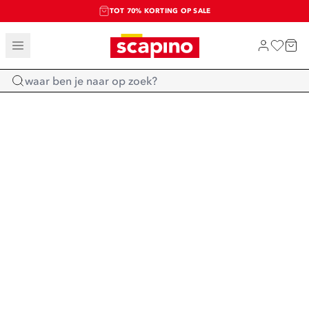
TOT 70% KORTING OP SALE
SALE: LAATSTE KANS!
SHOP NIEUW
Home