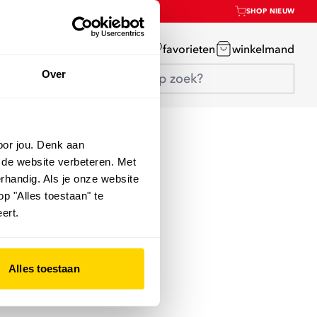
SHOP NIEUW
mijn account
favorieten
winkelmand
Over
oor jou. Denk aan
 de website verbeteren. Met
rhandig. Als je onze website
op "Alles toestaan" te
ert.
Alles toestaan