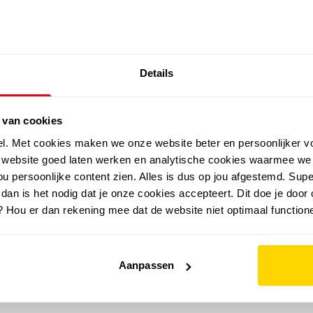
SALE: LAATSTE KANS!
Details
outdoor
zomer
merken
folder
sale
 van cookies
el. Met cookies maken we onze website beter en persoonlijker v
e website goed laten werken en analytische cookies waarmee we
u persoonlijke content zien. Alles is dus op jou afgestemd. Supe
 dan is het nodig dat je onze cookies accepteert. Dit doe je door 
? Hou er dan rekening mee dat de website niet optimaal functione
Aanpassen