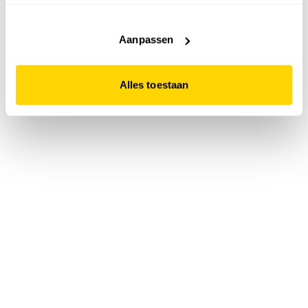
accepteert. Dit doe je door op "Alles toestaan" te klikken.
Liever geen cookies? Hou er dan rekening mee dat de
website niet optimaal functioneert.
Aanpassen
Alles toestaan