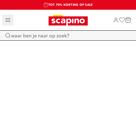
TOT 70% KORTING OP SALE
SALE: LAATSTE KANS!
SHOP NIEUW
Home