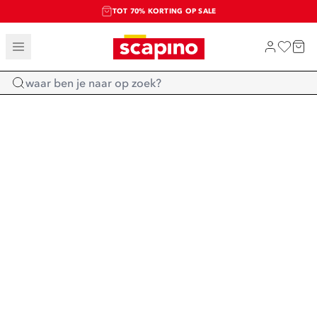
TOT 70% KORTING OP SALE
SALE: LAATSTE KANS!
SHOP NIEUW
Home