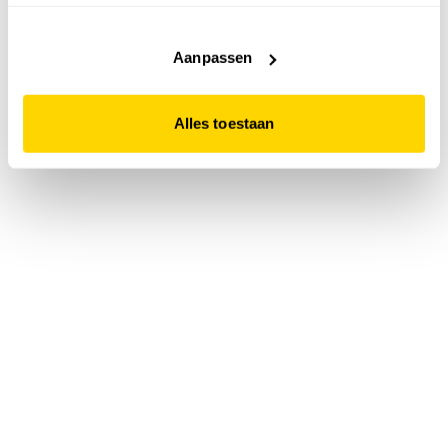
accepteert. Dit doe je door op "Alles toestaan" te klikken.
Liever geen cookies? Hou er dan rekening mee dat de
website niet optimaal functioneert.
Aanpassen
Alles toestaan