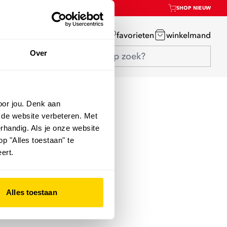
SHOP NIEUW
mijn account
favorieten
winkelmand
Over
oor jou. Denk aan
 de website verbeteren. Met
rhandig. Als je onze website
op "Alles toestaan" te
ert.
Alles toestaan