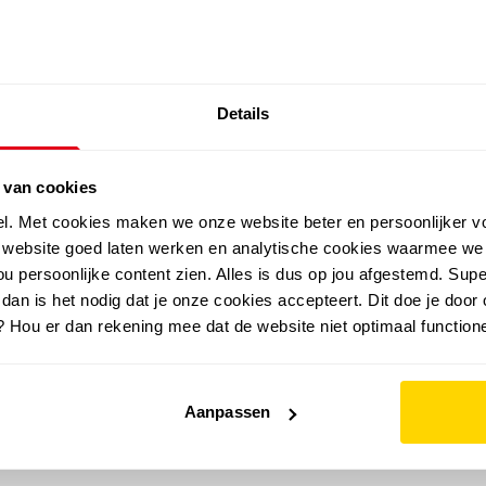
SALE: LAATSTE KANS!
Details
outdoor
zomer
merken
folder
sale
 van cookies
el. Met cookies maken we onze website beter en persoonlijker v
e website goed laten werken en analytische cookies waarmee we
u persoonlijke content zien. Alles is dus op jou afgestemd. Supe
 dan is het nodig dat je onze cookies accepteert. Dit doe je door 
? Hou er dan rekening mee dat de website niet optimaal functione
Aanpassen