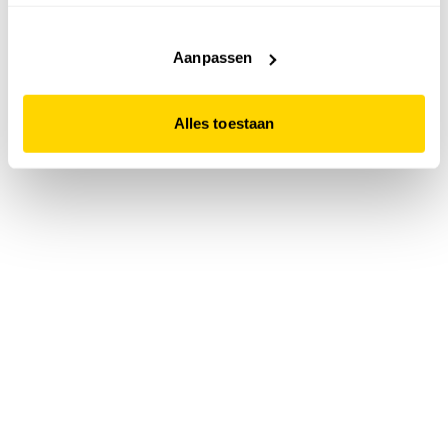
accepteert. Dit doe je door op "Alles toestaan" te klikken.
Liever geen cookies? Hou er dan rekening mee dat de
website niet optimaal functioneert.
Aanpassen
Alles toestaan