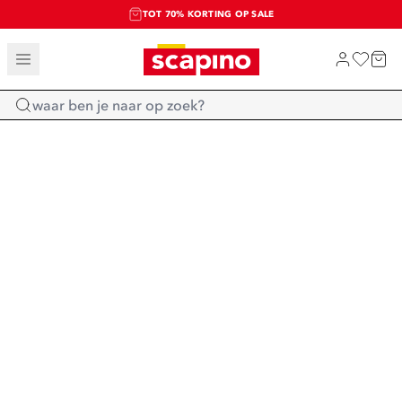
TOT 70% KORTING OP SALE
SALE: LAATSTE KANS!
SHOP NIEUW
Home