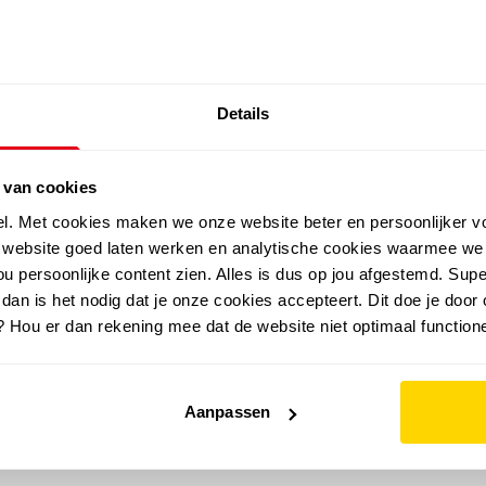
SALE: LAATSTE KANS!
Details
outdoor
zomer
merken
folder
sale
 van cookies
el. Met cookies maken we onze website beter en persoonlijker v
e website goed laten werken en analytische cookies waarmee we
u persoonlijke content zien. Alles is dus op jou afgestemd. Supe
 dan is het nodig dat je onze cookies accepteert. Dit doe je door 
? Hou er dan rekening mee dat de website niet optimaal functione
Aanpassen