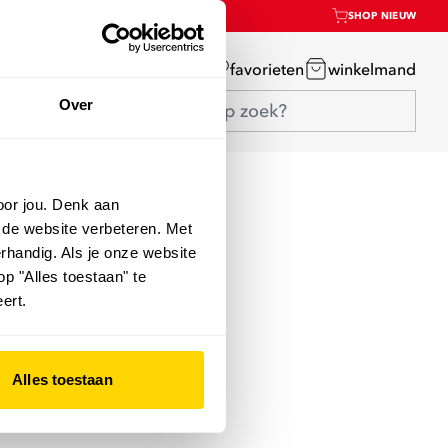
SHOP NIEUW
mijn account
favorieten
winkelmand
Over
oor jou. Denk aan
 de website verbeteren. Met
rhandig. Als je onze website
op "Alles toestaan" te
ert.
Alles toestaan