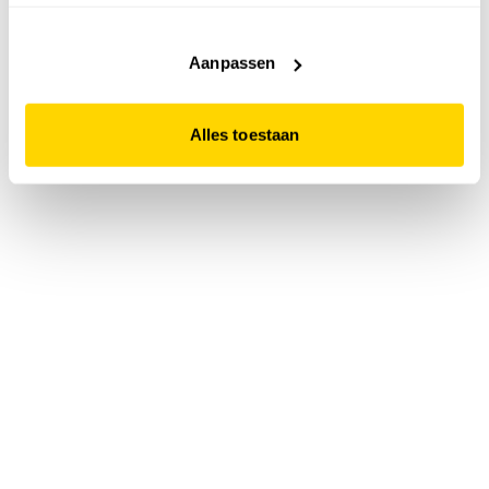
accepteert. Dit doe je door op "Alles toestaan" te klikken.
Liever geen cookies? Hou er dan rekening mee dat de
website niet optimaal functioneert.
Aanpassen
Alles toestaan