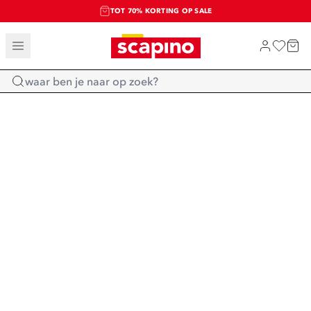
TOT 70% KORTING OP SALE
SALE: LAATSTE KANS!
SHOP NIEUW
Home