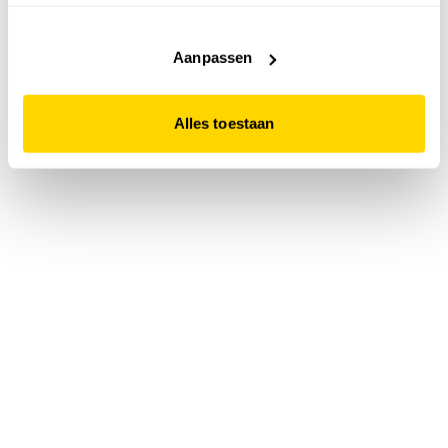
accepteert. Dit doe je door op "Alles toestaan" te klikken.
Liever geen cookies? Hou er dan rekening mee dat de
website niet optimaal functioneert.
Aanpassen
Alles toestaan