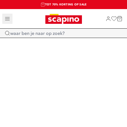
TOT 70% KORTING OP SALE
SALE: LAATSTE KANS!
SHOP NIEUW
Home