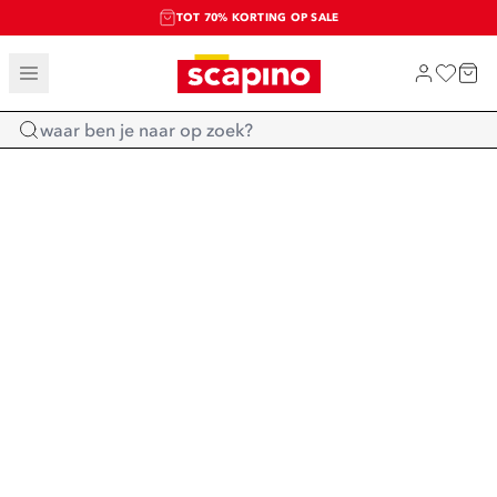
TOT 70% KORTING OP SALE
SALE: LAATSTE KANS!
SHOP NIEUW
Home