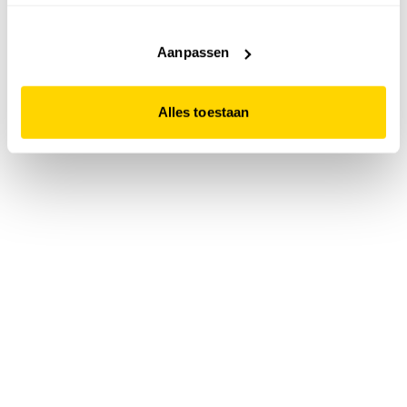
accepteert. Dit doe je door op "Alles toestaan" te klikken.
Liever geen cookies? Hou er dan rekening mee dat de
website niet optimaal functioneert.
Aanpassen
Alles toestaan