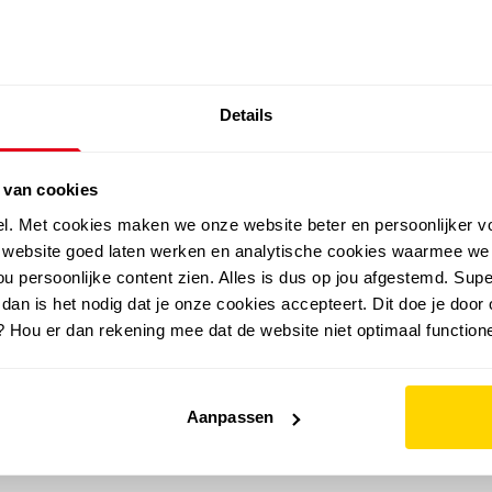
SALE: LAATSTE KANS!
Details
outdoor
zomer
merken
folder
sale
 van cookies
el. Met cookies maken we onze website beter en persoonlijker v
e website goed laten werken en analytische cookies waarmee we
u persoonlijke content zien. Alles is dus op jou afgestemd. Supe
 dan is het nodig dat je onze cookies accepteert. Dit doe je door 
? Hou er dan rekening mee dat de website niet optimaal functione
Aanpassen