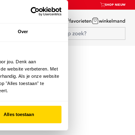
SHOP NIEUW
mijn account
favorieten
winkelmand
Over
oor jou. Denk aan
 de website verbeteren. Met
rhandig. Als je onze website
op "Alles toestaan" te
ert.
Alles toestaan