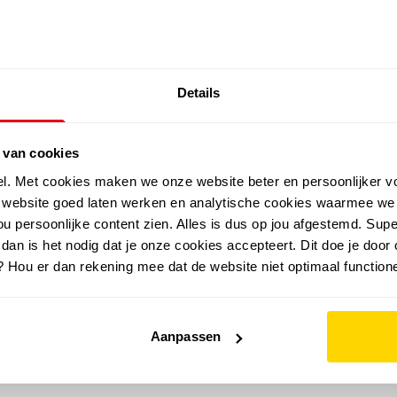
SALE: LAATSTE KANS!
Details
outdoor
zomer
merken
folder
sale
 van cookies
el. Met cookies maken we onze website beter en persoonlijker v
e website goed laten werken en analytische cookies waarmee we
u persoonlijke content zien. Alles is dus op jou afgestemd. Supe
 dan is het nodig dat je onze cookies accepteert. Dit doe je door 
? Hou er dan rekening mee dat de website niet optimaal functione
Aanpassen