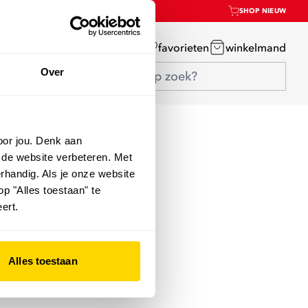
SHOP NIEUW
mijn account
favorieten
winkelmand
Over
oor jou. Denk aan
 de website verbeteren. Met
rhandig. Als je onze website
op "Alles toestaan" te
ert.
Alles toestaan