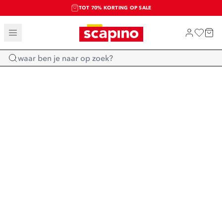
TOT 70% KORTING OP SALE
SALE: LAATSTE KANS!
SHOP NIEUW
Home