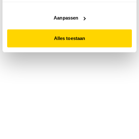
accepteert. Dit doe je door op "Alles toestaan" te klikken.
Liever geen cookies? Hou er dan rekening mee dat de
website niet optimaal functioneert.
Aanpassen
Alles toestaan