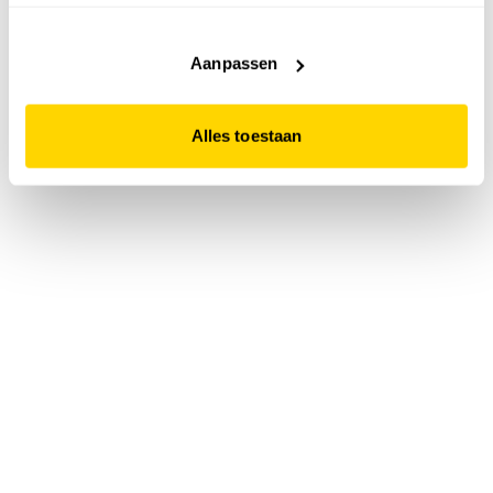
accepteert. Dit doe je door op "Alles toestaan" te klikken.
Liever geen cookies? Hou er dan rekening mee dat de
website niet optimaal functioneert.
Aanpassen
Alles toestaan