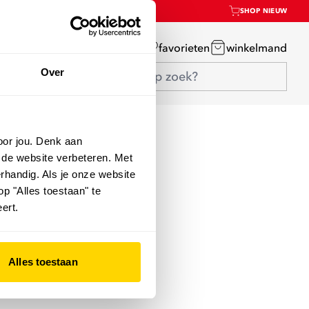
SHOP NIEUW
mijn account
favorieten
winkelmand
Over
oor jou. Denk aan
 de website verbeteren. Met
rhandig. Als je onze website
op "Alles toestaan" te
ert.
Alles toestaan