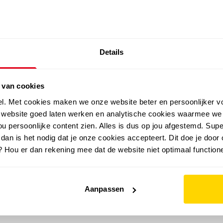
SALE: LAATSTE KANS!
Details
outdoor
zomer
merken
folder
sale
 van cookies
el. Met cookies maken we onze website beter en persoonlijker v
e website goed laten werken en analytische cookies waarmee we
u persoonlijke content zien. Alles is dus op jou afgestemd. Supe
 dan is het nodig dat je onze cookies accepteert. Dit doe je door 
? Hou er dan rekening mee dat de website niet optimaal functione
Aanpassen