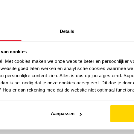
SALE: LAATSTE KANS!
Details
outdoor
zomer
merken
folder
sale
 van cookies
el. Met cookies maken we onze website beter en persoonlijker v
e website goed laten werken en analytische cookies waarmee we
u persoonlijke content zien. Alles is dus op jou afgestemd. Supe
 dan is het nodig dat je onze cookies accepteert. Dit doe je door 
? Hou er dan rekening mee dat de website niet optimaal functione
Aanpassen