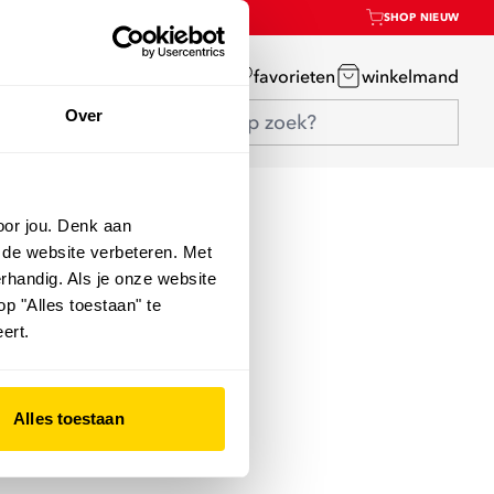
SHOP NIEUW
mijn account
favorieten
winkelmand
Over
oor jou. Denk aan
 de website verbeteren. Met
rhandig. Als je onze website
op "Alles toestaan" te
ert.
Alles toestaan