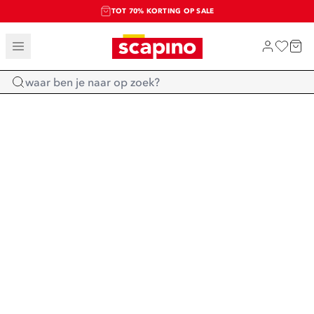
TOT 70% KORTING OP SALE
SALE: LAATSTE KANS!
SHOP NIEUW
Home