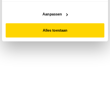
accepteert. Dit doe je door op "Alles toestaan" te klikken.
Liever geen cookies? Hou er dan rekening mee dat de
website niet optimaal functioneert.
Aanpassen
Alles toestaan