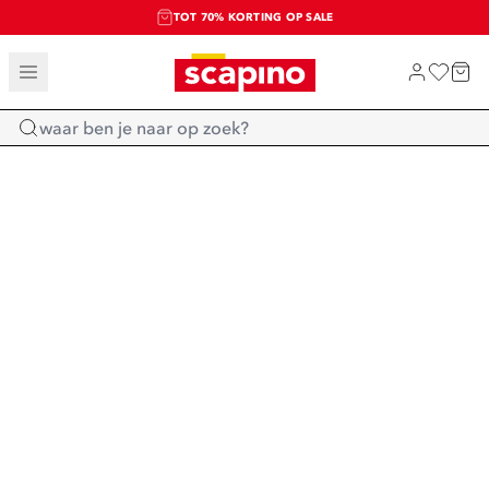
TOT 70% KORTING OP SALE
SALE: LAATSTE KANS!
SHOP NIEUW
Home