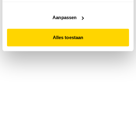
accepteert. Dit doe je door op "Alles toestaan" te klikken.
Liever geen cookies? Hou er dan rekening mee dat de
website niet optimaal functioneert.
Aanpassen
Alles toestaan