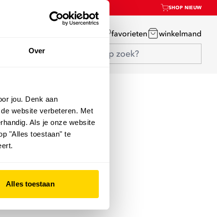
SHOP NIEUW
mijn account
favorieten
winkelmand
Over
oor jou. Denk aan
 de website verbeteren. Met
rhandig. Als je onze website
op "Alles toestaan" te
ert.
Alles toestaan