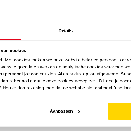
SALE: LAATSTE KANS!
Details
outdoor
zomer
merken
folder
sale
 van cookies
el. Met cookies maken we onze website beter en persoonlijker v
e website goed laten werken en analytische cookies waarmee we
u persoonlijke content zien. Alles is dus op jou afgestemd. Supe
 dan is het nodig dat je onze cookies accepteert. Dit doe je door 
? Hou er dan rekening mee dat de website niet optimaal functione
Aanpassen