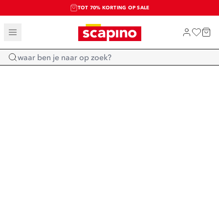
TOT 70% KORTING OP SALE
SALE: LAATSTE KANS!
SHOP NIEUW
Home