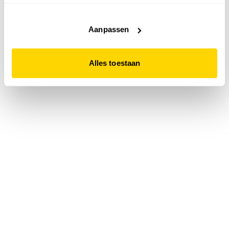
accepteert. Dit doe je door op "Alles toestaan" te klikken.
Liever geen cookies? Hou er dan rekening mee dat de
website niet optimaal functioneert.
Aanpassen
Alles toestaan