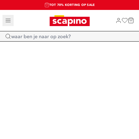
TOT 70% KORTING OP SALE
SALE: LAATSTE KANS!
SHOP NIEUW
Home