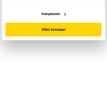
accepteert. Dit doe je door op "Alles toestaan" te klikken.
Liever geen cookies? Hou er dan rekening mee dat de
website niet optimaal functioneert.
Aanpassen
Alles toestaan