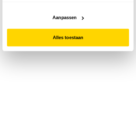
accepteert. Dit doe je door op "Alles toestaan" te klikken.
Liever geen cookies? Hou er dan rekening mee dat de
website niet optimaal functioneert.
Aanpassen
Alles toestaan