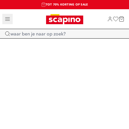
TOT 70% KORTING OP SALE
SALE: LAATSTE KANS!
SHOP NIEUW
Home