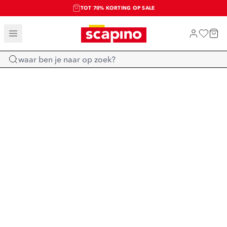
TOT 70% KORTING OP SALE
SALE: LAATSTE KANS!
SHOP NIEUW
Home