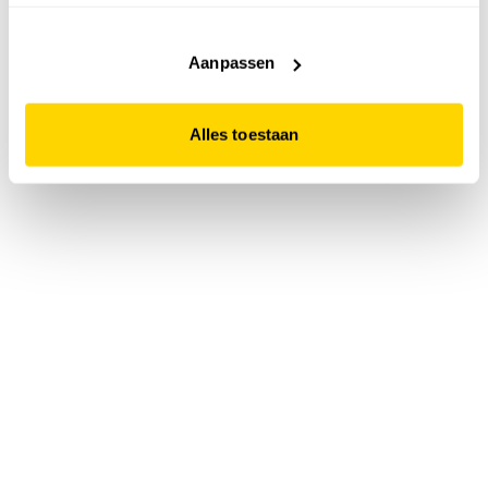
accepteert. Dit doe je door op "Alles toestaan" te klikken.
Liever geen cookies? Hou er dan rekening mee dat de
website niet optimaal functioneert.
Aanpassen
Alles toestaan