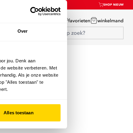
SHOP NIEUW
mijn account
favorieten
winkelmand
Over
oor jou. Denk aan
 de website verbeteren. Met
rhandig. Als je onze website
op "Alles toestaan" te
ert.
Alles toestaan