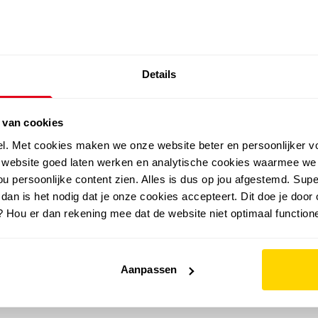
SALE: LAATSTE KANS!
Details
outdoor
zomer
merken
folder
sale
 van cookies
el. Met cookies maken we onze website beter en persoonlijker v
e website goed laten werken en analytische cookies waarmee we
u persoonlijke content zien. Alles is dus op jou afgestemd. Supe
 dan is het nodig dat je onze cookies accepteert. Dit doe je door 
? Hou er dan rekening mee dat de website niet optimaal functione
Aanpassen