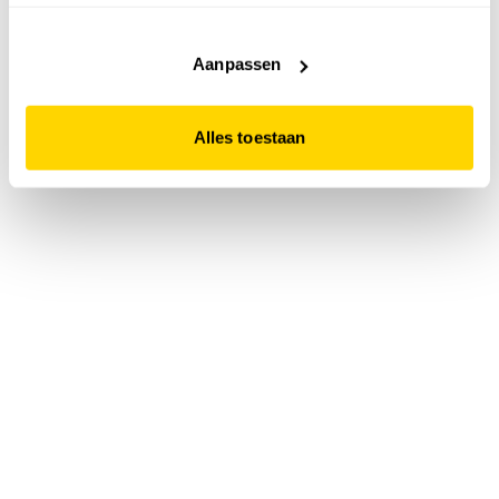
accepteert. Dit doe je door op "Alles toestaan" te klikken.
Liever geen cookies? Hou er dan rekening mee dat de
website niet optimaal functioneert.
Aanpassen
Alles toestaan