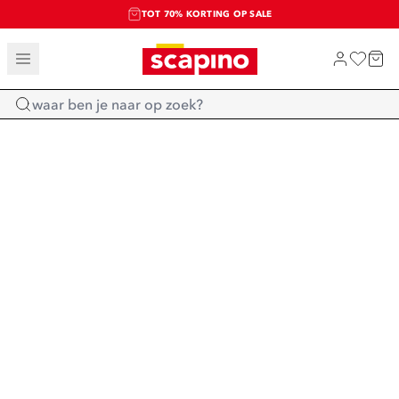
TOT 70% KORTING OP SALE
SALE: LAATSTE KANS!
SHOP NIEUW
Home