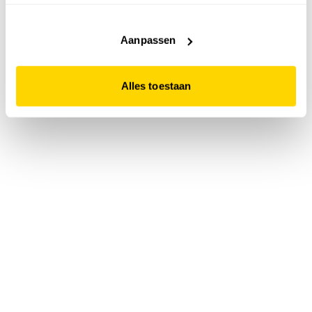
accepteert. Dit doe je door op "Alles toestaan" te klikken.
Liever geen cookies? Hou er dan rekening mee dat de
website niet optimaal functioneert.
Aanpassen
Alles toestaan