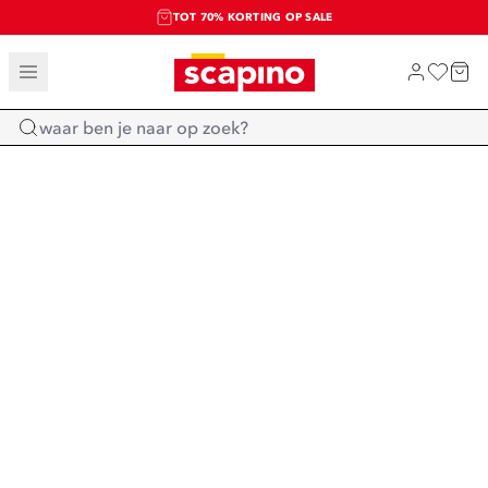
TOT 70% KORTING OP SALE
SALE: LAATSTE KANS!
SHOP NIEUW
Home