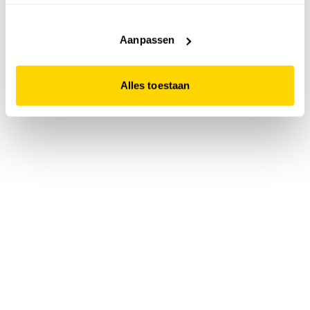
accepteert. Dit doe je door op "Alles toestaan" te klikken.
Liever geen cookies? Hou er dan rekening mee dat de
website niet optimaal functioneert.
Aanpassen
Alles toestaan