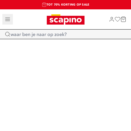
TOT 70% KORTING OP SALE
SALE: LAATSTE KANS!
SHOP NIEUW
Home