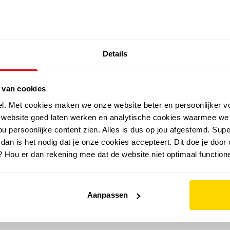
SALE: LAATSTE KANS!
Details
outdoor
zomer
merken
folder
sale
 van cookies
el. Met cookies maken we onze website beter en persoonlijker v
e website goed laten werken en analytische cookies waarmee we
u persoonlijke content zien. Alles is dus op jou afgestemd. Supe
 dan is het nodig dat je onze cookies accepteert. Dit doe je door 
? Hou er dan rekening mee dat de website niet optimaal functione
Aanpassen