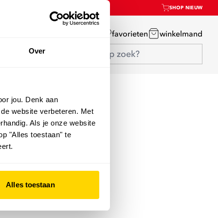
SHOP NIEUW
mijn account
favorieten
winkelmand
Over
oor jou. Denk aan
 de website verbeteren. Met
rhandig. Als je onze website
op "Alles toestaan" te
ert.
Alles toestaan