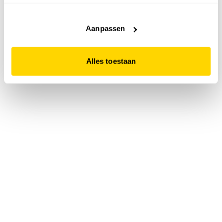
accepteert. Dit doe je door op "Alles toestaan" te klikken.
Liever geen cookies? Hou er dan rekening mee dat de
website niet optimaal functioneert.
Aanpassen
Alles toestaan