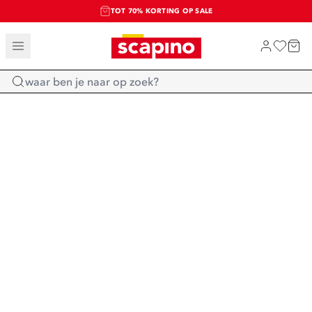
TOT 70% KORTING OP SALE
SALE: LAATSTE KANS!
SHOP NIEUW
Home