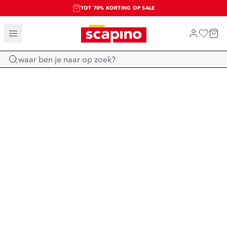
TOT 70% KORTING OP SALE
SALE: LAATSTE KANS!
SHOP NIEUW
Home