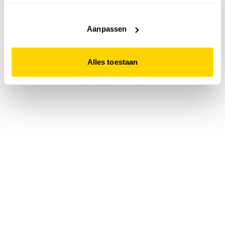
accepteert. Dit doe je door op "Alles toestaan" te klikken.
Liever geen cookies? Hou er dan rekening mee dat de
website niet optimaal functioneert.
Aanpassen
Alles toestaan