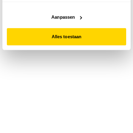
accepteert. Dit doe je door op "Alles toestaan" te klikken.
Liever geen cookies? Hou er dan rekening mee dat de
website niet optimaal functioneert.
Aanpassen
Alles toestaan