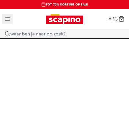
TOT 70% KORTING OP SALE
SALE: LAATSTE KANS!
SHOP NIEUW
Home