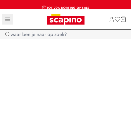
TOT 70% KORTING OP SALE
SALE: LAATSTE KANS!
SHOP NIEUW
Home