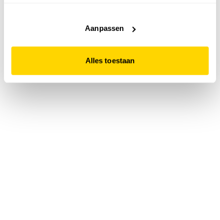
accepteert. Dit doe je door op "Alles toestaan" te klikken.
Liever geen cookies? Hou er dan rekening mee dat de
website niet optimaal functioneert.
Aanpassen
Alles toestaan