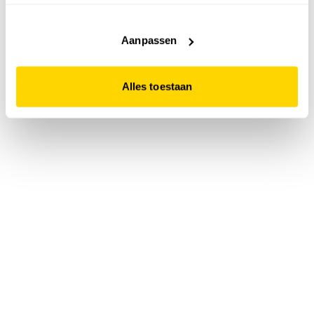
accepteert. Dit doe je door op "Alles toestaan" te klikken.
Liever geen cookies? Hou er dan rekening mee dat de
website niet optimaal functioneert.
Aanpassen
Alles toestaan