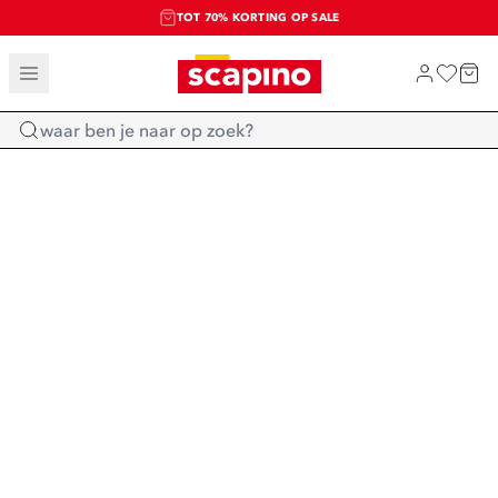
TOT 70% KORTING OP SALE
SALE: LAATSTE KANS!
SHOP NIEUW
Home